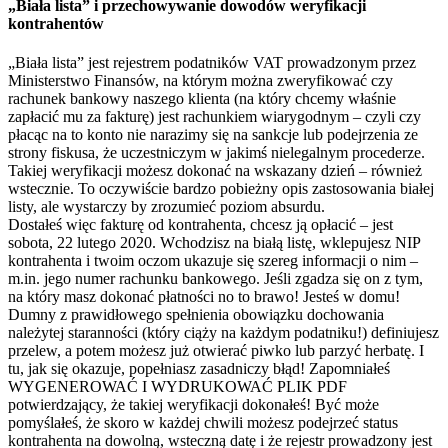
„Biała lista” i przechowywanie dowodów weryfikacji
kontrahentów
„Biała lista” jest rejestrem podatników VAT prowadzonym przez
Ministerstwo Finansów, na którym można zweryfikować czy
rachunek bankowy naszego klienta (na który chcemy właśnie
zapłacić mu za fakturę) jest rachunkiem wiarygodnym – czyli czy
płacąc na to konto nie narazimy się na sankcje lub podejrzenia ze
strony fiskusa, że uczestniczym w jakimś nielegalnym procederze.
Takiej weryfikacji możesz dokonać na wskazany dzień – również
wstecznie. To oczywiście bardzo pobieżny opis zastosowania białej
listy, ale wystarczy by zrozumieć poziom absurdu.
Dostałeś więc fakturę od kontrahenta, chcesz ją opłacić – jest
sobota, 22 lutego 2020. Wchodzisz na białą listę, wklepujesz NIP
kontrahenta i twoim oczom ukazuje się szereg informacji o nim –
m.in. jego numer rachunku bankowego. Jeśli zgadza się on z tym,
na który masz dokonać płatności no to brawo! Jesteś w domu!
Dumny z prawidłowego spełnienia obowiązku dochowania
należytej staranności (który ciąży na każdym podatniku!) definiujesz
przelew, a potem możesz już otwierać piwko lub parzyć herbatę. I
tu, jak się okazuje, popełniasz zasadniczy błąd! Zapomniałeś
WYGENEROWAĆ I WYDRUKOWAĆ PLIK PDF
potwierdzający, że takiej weryfikacji dokonałeś! Być może
pomyślałeś, że skoro w każdej chwili możesz podejrzeć status
kontrahenta na dowolną, wsteczną datę i że rejestr prowadzony jest