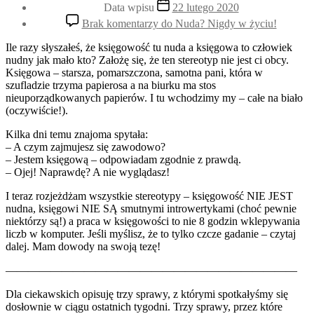
Data wpisu
22 lutego 2020
Brak komentarzy
do Nuda? Nigdy w życiu!
Ile razy słyszałeś, że księgowość tu nuda a księgowa to człowiek
nudny jak mało kto? Założę się, że ten stereotyp nie jest ci obcy.
Księgowa – starsza, pomarszczona, samotna pani, która w
szufladzie trzyma papierosa a na biurku ma stos
nieuporządkowanych papierów. I tu wchodzimy my – całe na biało
(oczywiście!).
Kilka dni temu znajoma spytała:
– A czym zajmujesz się zawodowo?
– Jestem księgową – odpowiadam zgodnie z prawdą.
– Ojej! Naprawdę? A nie wyglądasz!
I teraz rozjeżdżam wszystkie stereotypy – księgowość NIE JEST
nudna, księgowi NIE SĄ smutnymi introwertykami (choć pewnie
niektórzy są!) a praca w księgowości to nie 8 godzin wklepywania
liczb w komputer. Jeśli myślisz, że to tylko czcze gadanie – czytaj
dalej. Mam dowody na swoją tezę!
——————————————————————————
Dla ciekawskich opisuję trzy sprawy, z którymi spotkałyśmy się
dosłownie w ciągu ostatnich tygodni. Trzy sprawy, przez które