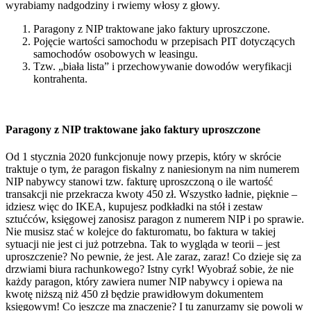
wyrabiamy nadgodziny i rwiemy włosy z głowy.
Paragony z NIP traktowane jako faktury uproszczone.
Pojęcie wartości samochodu w przepisach PIT dotyczących
samochodów osobowych w leasingu.
Tzw. „biała lista” i przechowywanie dowodów weryfikacji
kontrahenta.
Paragony z NIP traktowane jako faktury uproszczone
Od 1 stycznia 2020 funkcjonuje nowy przepis, który w skrócie
traktuje o tym, że paragon fiskalny z naniesionym na nim numerem
NIP nabywcy stanowi tzw. fakturę uproszczoną o ile wartość
transakcji nie przekracza kwoty 450 zł. Wszystko ładnie, pięknie –
idziesz więc do IKEA, kupujesz podkładki na stół i zestaw
sztućców, księgowej zanosisz paragon z numerem NIP i po sprawie.
Nie musisz stać w kolejce do fakturomatu, bo faktura w takiej
sytuacji nie jest ci już potrzebna. Tak to wygląda w teorii – jest
uproszczenie? No pewnie, że jest. Ale zaraz, zaraz! Co dzieje się za
drzwiami biura rachunkowego? Istny cyrk! Wyobraź sobie, że nie
każdy paragon, który zawiera numer NIP nabywcy i opiewa na
kwotę niższą niż 450 zł będzie prawidłowym dokumentem
księgowym! Co jeszcze ma znaczenie? I tu zanurzamy się powoli w