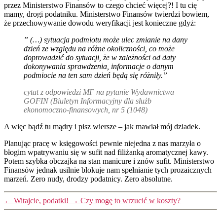
przez Ministerstwo Finansów to czego chcieć więcej?! I tu cię
mamy, drogi podatniku. Ministerstwo Finansów twierdzi bowiem,
że przechowywanie dowodu weryfikacji jest konieczne gdyż:
” (…) sytuacja podmiotu może ulec zmianie na dany
dzień ze względu na różne okoliczności, co może
doprowadzić do sytuacji, że w zależności od daty
dokonywania sprawdzenia, informacje o danym
podmiocie na ten sam dzień będą się różniły.”
cytat z odpowiedzi MF na pytanie Wydawnictwa
GOFIN (Biuletyn Informacyjny dla służb
ekonomoczno-finansowych, nr 5 (1048)
A więc bądź tu mądry i pisz wiersze – jak mawiał mój dziadek.
Planując pracę w księgowości pewnie niejedna z nas marzyła o
błogim wpatrywaniu się w sufit nad filiżanką aromatycznej kawy.
Potem szybka obczajka na stan manicure i znów sufit. Ministerstwo
Finansów jednak usilnie blokuje nam spełnianie tych prozaicznych
marzeń. Zero nudy, drodzy podatnicy. Zero absolutne.
←
Witajcie, podatki!
→
Czy mogę to wrzucić w koszty?