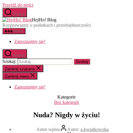
Przejdź do treści
Szukaj
HejHo! Blog
Rozprawiamy o podatkach i przedsiębiorczości
Menu
Zapoznajmy się!
Szukaj
Szukaj:
Zamknij szukanie
Zamknij menu
Zapoznajmy się!
Kategorie
Bez kategorii
Nuda? Nigdy w życiu!
Autor wpisu
Autor:
a.kwiatkowska