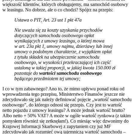
większość klientów, których obsługujemy, ma samochód osobowy
w leasingu. No dobrze, ale o co chodzi? Spójrz na przepis:
Ustawa o PIT, Art. 23 ust 1 pkt 47a
Nie uważa się za koszty uzyskania przychodów
dotyczących samochodu osobowego opłat
wynikających z umowy leasingu, o której mowa
w art. 23a pkt 1, umowy najmu, dzierżawy lub innej
umowy o podobnym charakterze, z wyjątkiem opłat
z tytułu składek na ubezpieczenie samochodu
osobowego, w wysokości przekraczającej ich część
ustaloną w takiej proporcji, w jakiej kwota 150.000 zł
pozostaje do
wartości samochodu osobowego
będącego przedmiotem tej umowy;
I co w tym zabawnego? Ano to, że mimo upływu ponad roku od
wprowadzenia tego przepisu, Ministerstwo Finansów jeszcze nie
zdecydowało się jak należy definiować pojęcie „wartość samochodu
osobowego”, do którego odnosi się przepis. Czy jest to wartość
netto pojazdu z umowy leasingu? A może jednak wartość brutto?
Albo netto + 50% VAT? A może w ogóle wartość rynkowa (z takim
pomysłem również się zetknęłam!). Co miesiąc więc dzwonimy do
Krajowej Informacji Skarbowej z zapytaniem czy już MF
zdecydowało jak rozumieć ową tajemniczą wartość samochodu –