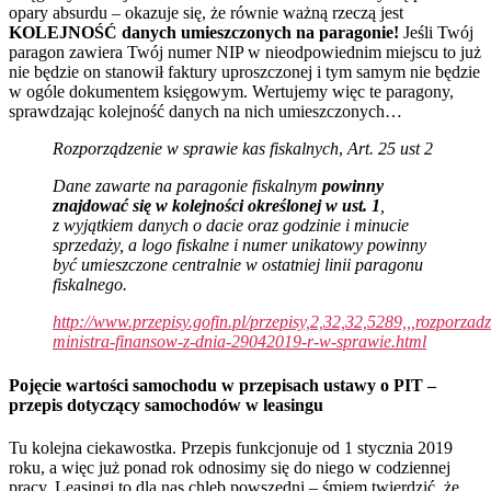
opary absurdu – okazuje się, że równie ważną rzeczą jest
KOLEJNOŚĆ danych umieszczonych na paragonie!
Jeśli Twój
paragon zawiera Twój numer NIP w nieodpowiednim miejscu to już
nie będzie on stanowił faktury uproszczonej i tym samym nie będzie
w ogóle dokumentem księgowym. Wertujemy więc te paragony,
sprawdzając kolejność danych na nich umieszczonych…
Rozporządzenie w sprawie kas fiskalnych
,
Art. 25 ust 2
Dane zawarte na paragonie fiskalnym
powinny
znajdować się w kolejności określonej w ust. 1
,
z wyjątkiem danych o dacie oraz godzinie i minucie
sprzedaży, a logo fiskalne i numer unikatowy powinny
być umieszczone centralnie w ostatniej linii paragonu
fiskalnego.
http://www.przepisy.gofin.pl/przepisy,2,32,32,5289,,,rozporzadz
ministra-finansow-z-dnia-29042019-r-w-sprawie.html
Pojęcie wartości samochodu w przepisach ustawy o PIT –
przepis dotyczący samochodów w leasingu
Tu kolejna ciekawostka. Przepis funkcjonuje od 1 stycznia 2019
roku, a więc już ponad rok odnosimy się do niego w codziennej
pracy. Leasingi to dla nas chleb powszedni – śmiem twierdzić, że